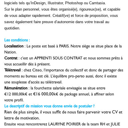
logiciels tels qu’InDesign, Illustrator, Photoshop ou Camtasia.
Sur le plan personnel, vous êtes organisé(e), rigoureux(se), et capable
de vous adapter rapidement. Créatif(ve) et force de proposition, vous
savez également faire preuve d’autonomie dans votre travail au
quotidien.
Les conditions :
Localisation
: Le poste est basé à
PARIS
. Notre siège se situe place de la
Nation.
Contrat
: c’est un
APPRENTI SOUS CONTRAT
et nous sommes prêts à
vous accueillir dès à présent.
Télétravail
: chez Citeo, l’importance du collectif et donc de partager des
moments au bureau est clé. L’équilibre pro-perso aussi, donc il existe
une souplesse d’accès au télétravail.
Rémunération
: la fourchette salariale envisagée se situe entre
€12 000,00
k€ et
€16 000,00
k€ de package annuel, à affiner selon
votre profil.
Le descriptif de mission vous donne envie de postuler ?
Rien de plus simple, il vous suffit de nous faire parvenir votre CV et
lettre de motivation.
Ensuite vous rencontrerez
LAURYNE POIRIER
de la team RH et
JULIE